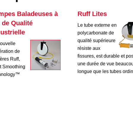
mpes Baladeuses à
Ruff Lites
 de Qualité
Le tube externe en
ustrielle
polycarbonate de
qualité supérieure
ouvelle
résiste aux
ration de
fissures, est durable et p
ères Ruff,
une durée de vue beaucou
t Smoothing
longue que les tubes ordin
hnology™