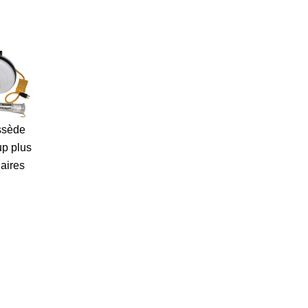
ossède
p plus
aires